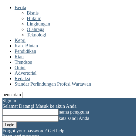
Berita
Bisnis
Hukum
Lingkungan
Olahraga
Teknologi
Kepri
Kab. Bintan
Pendidikan
Riau
Trendsos
Opini
Advertorial
Redaksi
Standar Perlindungan Profesi Wartawan
pencarian
Sign in
Selamat Datang! Masuk ke akun Anda
nama pengguna
kata sandi Anda
Forgot your password? Get help