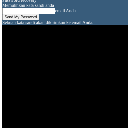
Password recovery
Memulihkan kata sandi anda
email Anda
Sebuah kata sandi akan dikirimkan ke email Anda.