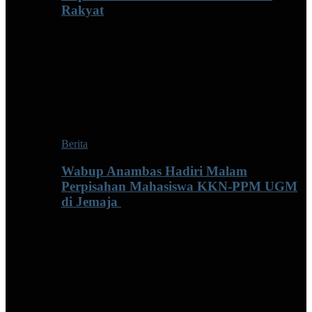
Rakyat
Berita
Wabup Anambas Hadiri Malam
Perpisahan Mahasiswa KKN-PPM UGM
di Jemaja ‎