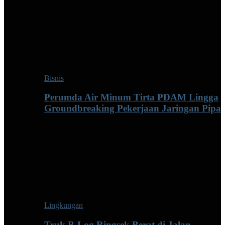
Bisnis
Perumda Air Minum Tirta PDAM Lingga
Groundbreaking Pekerjaan Jaringan Pipa
Lingkungan
Truk B-Log Ringsek Berat di Jalan