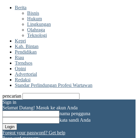
Berita
Bisnis
Hukum
Lingkungan
Olahraga
Teknologi
Kepri
Kab. Bintan
Pendidikan
Riau
Trendsos
Opini
Advertorial
Redaksi
Standar Perlindungan Profesi Wartawan
pencarian
Sign in
Selamat Datang! Masuk ke akun Anda
nama pengguna
kata sandi Anda
Forgot your password? Get help