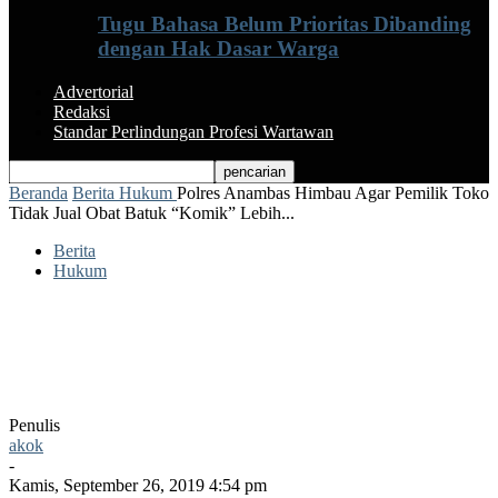
Tugu Bahasa Belum Prioritas Dibanding
dengan Hak Dasar Warga
Advertorial
Redaksi
Standar Perlindungan Profesi Wartawan
Beranda
Berita
Hukum
Polres Anambas Himbau Agar Pemilik Toko
Tidak Jual Obat Batuk “Komik” Lebih...
Berita
Hukum
Polres Anambas Himbau Agar Pemilik
Toko Tidak Jual Obat Batuk “Komik”
Lebih Dari Satu Ke Anak-Anak
Penulis
akok
-
Kamis, September 26, 2019 4:54 pm