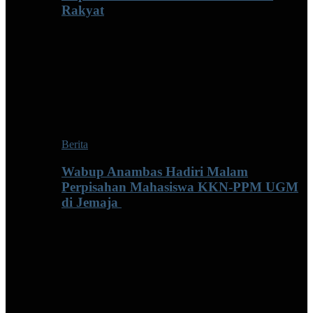
Rakyat
Berita
Wabup Anambas Hadiri Malam
Perpisahan Mahasiswa KKN-PPM UGM
di Jemaja ‎