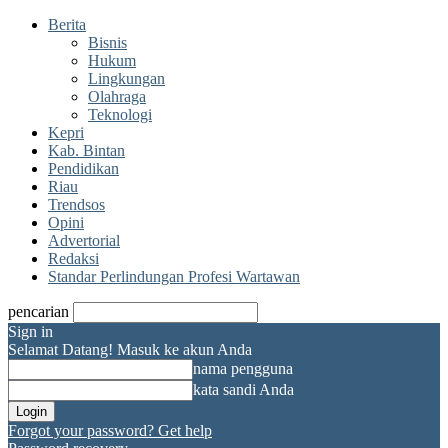
Berita
Bisnis
Hukum
Lingkungan
Olahraga
Teknologi
Kepri
Kab. Bintan
Pendidikan
Riau
Trendsos
Opini
Advertorial
Redaksi
Standar Perlindungan Profesi Wartawan
pencarian
Sign in
Selamat Datang! Masuk ke akun Anda
nama pengguna
kata sandi Anda
Forgot your password? Get help