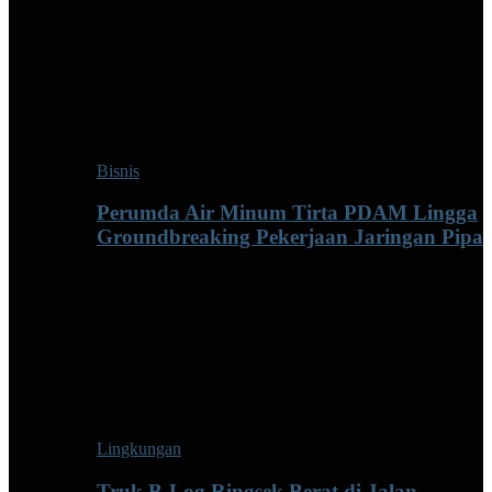
Bisnis
Perumda Air Minum Tirta PDAM Lingga
Groundbreaking Pekerjaan Jaringan Pipa
Lingkungan
Truk B-Log Ringsek Berat di Jalan