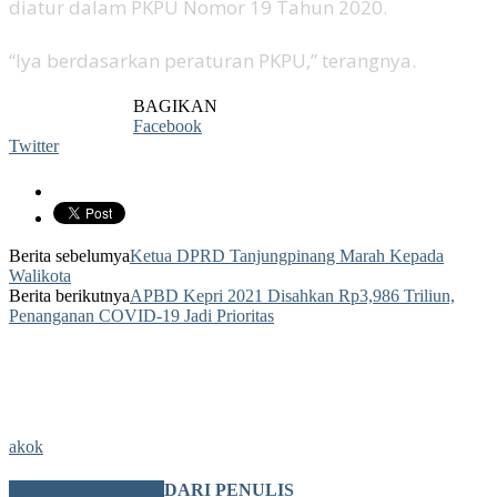
diatur dalam PKPU Nomor 19 Tahun 2020.
“Iya berdasarkan peraturan PKPU,” terangnya.
BAGIKAN
Facebook
Twitter
Berita sebelumya
Ketua DPRD Tanjungpinang Marah Kepada
Walikota
Berita berikutnya
APBD Kepri 2021 Disahkan Rp3,986 Triliun,
Penanganan COVID-19 Jadi Prioritas
akok
BERITA TERKAIT
DARI PENULIS