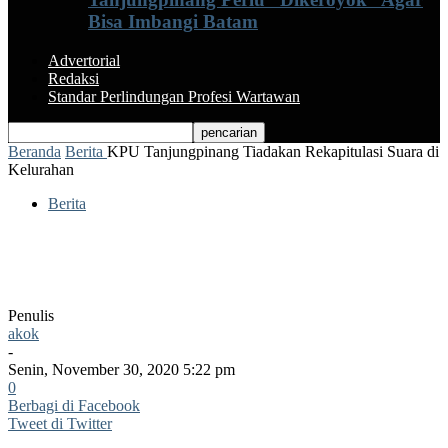
Bisa Imbangi Batam
Advertorial
Redaksi
Standar Perlindungan Profesi Wartawan
Beranda
Berita
KPU Tanjungpinang Tiadakan Rekapitulasi Suara di
Kelurahan
Berita
KPU Tanjungpinang Tiadakan
Rekapitulasi Suara di Kelurahan
Penulis
akok
-
Senin, November 30, 2020 5:22 pm
0
Berbagi di Facebook
Tweet di Twitter