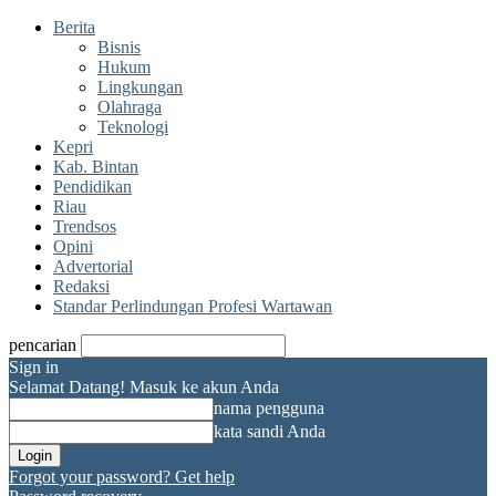
Berita
Bisnis
Hukum
Lingkungan
Olahraga
Teknologi
Kepri
Kab. Bintan
Pendidikan
Riau
Trendsos
Opini
Advertorial
Redaksi
Standar Perlindungan Profesi Wartawan
pencarian
Sign in
Selamat Datang! Masuk ke akun Anda
nama pengguna
kata sandi Anda
Forgot your password? Get help