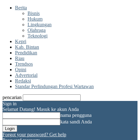
Berita
Bisnis
Hukum
Lingkungan
Olahraga
Teknologi
Kepri
Kab. Bintan
Pendidikan
Riau
Trendsos
Opini
Advertorial
Redaksi
Standar Perlindungan Profesi Wartawan
pencarian
Sign in
Selamat Datang! Masuk ke akun Anda
nama pengguna
kata sandi Anda
Forgot your password? Get help