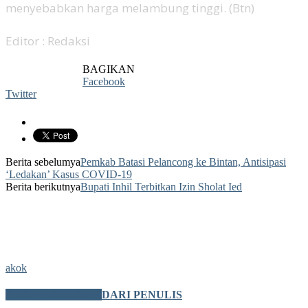
menyebabkan harga melambung tinggi. (Btn)
Editor : Redaksi
BAGIKAN
Facebook
Twitter
Berita sebelumya
Pemkab Batasi Pelancong ke Bintan, Antisipasi
‘Ledakan’ Kasus COVID-19
Berita berikutnya
Bupati Inhil Terbitkan Izin Sholat Ied
akok
BERITA TERKAIT
DARI PENULIS