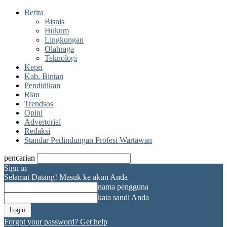
Berita
Bisnis
Hukum
Lingkungan
Olahraga
Teknologi
Kepri
Kab. Bintan
Pendidikan
Riau
Trendsos
Opini
Advertorial
Redaksi
Standar Perlindungan Profesi Wartawan
pencarian
Sign in
Selamat Datang! Masuk ke akun Anda
nama pengguna
kata sandi Anda
Forgot your password? Get help