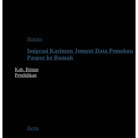
Hukum
Imigrasi Karimun Jemput Data Pemohon
Paspor ke Rumah
Kab. Bintan
Pendidikan
Berita