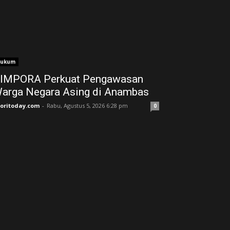
ukum
IMPORA Perkuat Pengawasan
arga Negara Asing di Anambas ‎
joritoday.com
-
Rabu, Agustus 5, 2026 6:28 pm
0