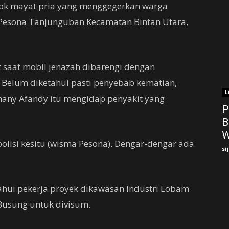
ok mayat pria yang menggegerkan warga
Pesona Tanjunguban Kecamatan Bintan Utara,
t saat mobil jenazah dibarengi dengan
. Belum diketahui pasti penyebab kematian,
L
ny Afandy itu mengidap penyakit yang
P
B
W
polisi kesitu (wisma Pesona). Dengar-dengar ada
si
ahui pekerja proyek dikawasan Industri Lobam
Busung untuk divisum.