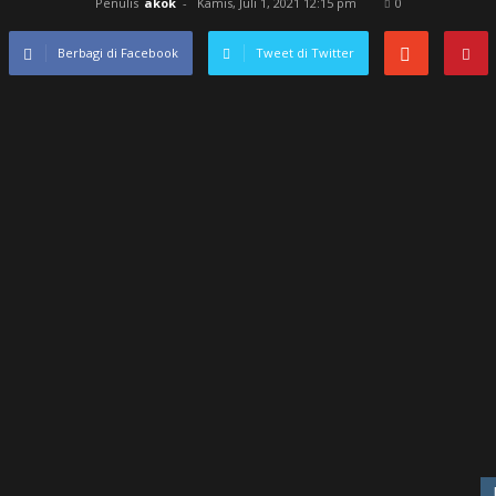
Penulis
akok
-
Kamis, Juli 1, 2021 12:15 pm
0
Berbagi di Facebook
Tweet di Twitter