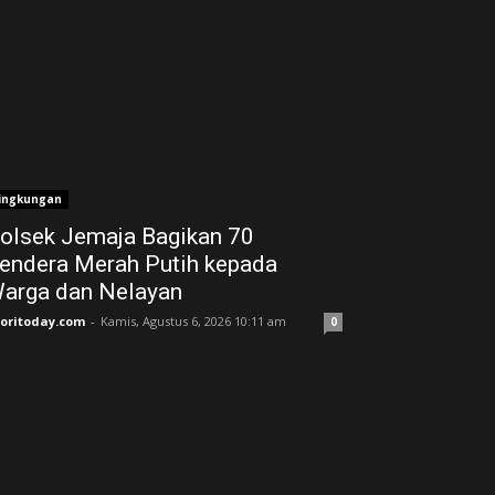
ingkungan
olsek Jemaja Bagikan 70
endera Merah Putih kepada
arga dan Nelayan
joritoday.com
-
Kamis, Agustus 6, 2026 10:11 am
0