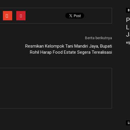
B
P
L
J
Berita berikutnya
si
Resmikan Kelompok Tani Mandiri Jaya, Bupati
Rohil Harap Food Estate Segera Terealisasi
L