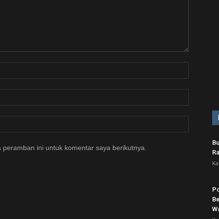
Bu
 peramban ini untuk komentar saya berikutnya.
Ra
Ka
Po
Be
Wa