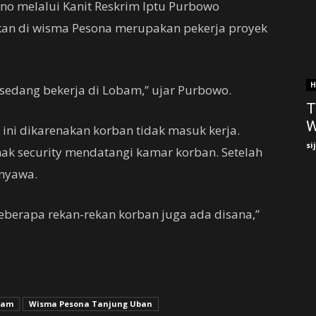
no melalui Kanit Reskrim Iptu Purbowo
an di wisma Pesona merupakan pekerja proyek
H
 sedang bekerja di Lobam,” ujar Purbowo.
T
W
ini dikarenakan korban tidak masuk kerja.
si
ak security mendatangi kamar korban. Setelah
rnyawa.
beberapa rekan-rekan korban juga ada disana,”
obam
Wisma Pesona Tanjung Uban