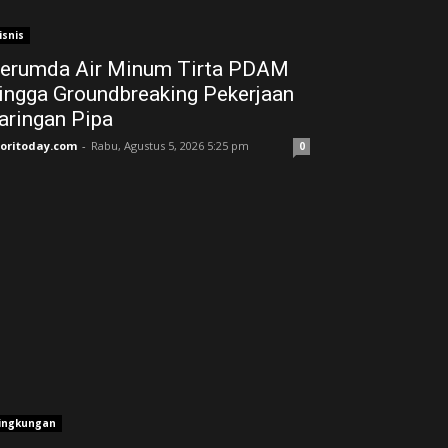
isnis
erumda Air Minum Tirta PDAM
ingga Groundbreaking Pekerjaan
aringan Pipa
joritoday.com
-
Rabu, Agustus 5, 2026 5:25 pm
0
ingkungan