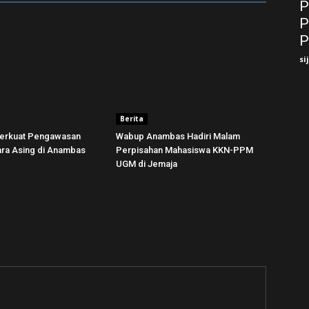
P
P
P
si
Berita
erkuat Pengawasan
Wabup Anambas Hadiri Malam
a Asing di Anambas ‎
Perpisahan Mahasiswa KKN-PPM
UGM di Jemaja ‎