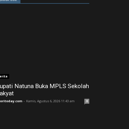
erita
upati Natuna Buka MPLS Sekolah
akyat
joritoday.com
-
Kamis, Agustus 6, 2026 11:43 am
0