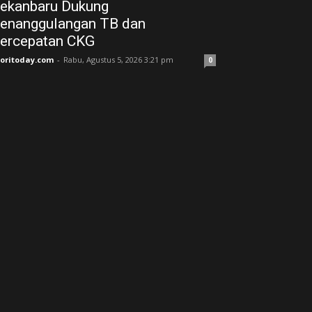
ekanbaru Dukung
enanggulangan TB dan
ercepatan CKG
joritoday.com
-
Rabu, Agustus 5, 2026 3:21 pm
0