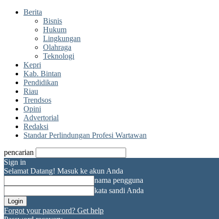
Berita
Bisnis
Hukum
Lingkungan
Olahraga
Teknologi
Kepri
Kab. Bintan
Pendidikan
Riau
Trendsos
Opini
Advertorial
Redaksi
Standar Perlindungan Profesi Wartawan
pencarian
Sign in
Selamat Datang! Masuk ke akun Anda
nama pengguna
kata sandi Anda
Forgot your password? Get help