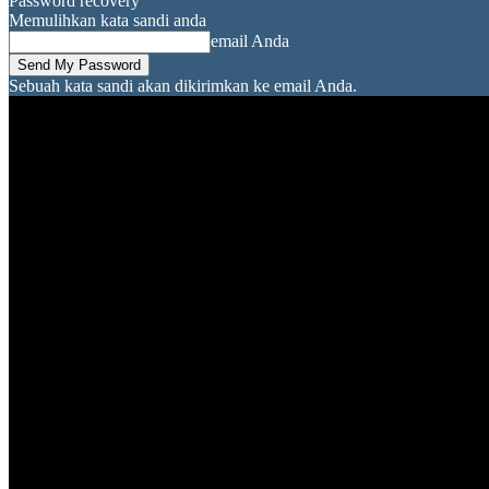
Password recovery
Memulihkan kata sandi anda
email Anda
Sebuah kata sandi akan dikirimkan ke email Anda.