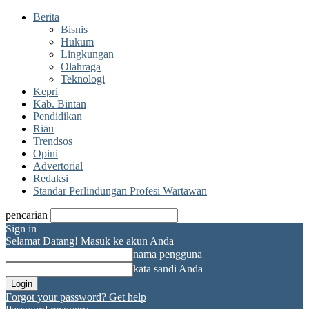
Berita
Bisnis
Hukum
Lingkungan
Olahraga
Teknologi
Kepri
Kab. Bintan
Pendidikan
Riau
Trendsos
Opini
Advertorial
Redaksi
Standar Perlindungan Profesi Wartawan
pencarian
Sign in
Selamat Datang! Masuk ke akun Anda
nama pengguna
kata sandi Anda
Forgot your password? Get help