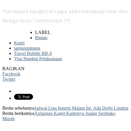
“Pariwisata bangkit di Lagoi akan menyerap lima ribu
tenaga kerja,” tambahnya. (*)
LABEL
Bintan
Kepri
tanjungpinang
Travel Bubble BB-S
Visa Hambat Pelaksanaan
BAGIKAN
Facebook
Twitter
Berita sebelumya
Jadwal Liga Inggris Malam Ini, Ada Derbi London
Berita berikutnya
Airlangga Kaget Kadernya Jualan Sembako
Murah