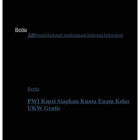
Berita
All
Bisnis
Hukum
Lingkungan
Olahraga
Teknologi
Berita
PWI Kepri Siapkan Kuota Enam Kelas
UKW Gratis