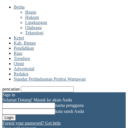
Berita
Bisnis
Hukum
Lingkungan
Olahraga
Teknologi
Kepri
Kab. Bintan
Pendidikan
Riau
Trendsos
Opini
Advertorial
Redaksi
Standar Perlindungan Profesi Wartawan
pencarian
Sign in
Selamat Datang! Masuk ke akun Anda
nama pengguna
kata sandi Anda
Forgot your password? Get help