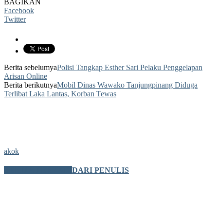
BAGIKAN
Facebook
Twitter
Berita sebelumya
Polisi Tangkap Esther Sari Pelaku Penggelapan
Arisan Online
Berita berikutnya
Mobil Dinas Wawako Tanjungpinang Diduga
Terlibat Laka Lantas, Korban Tewas
akok
BERITA TERKAIT
DARI PENULIS