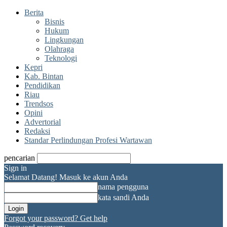
Berita
Bisnis
Hukum
Lingkungan
Olahraga
Teknologi
Kepri
Kab. Bintan
Pendidikan
Riau
Trendsos
Opini
Advertorial
Redaksi
Standar Perlindungan Profesi Wartawan
pencarian
Sign in
Selamat Datang! Masuk ke akun Anda
nama pengguna
kata sandi Anda
Forgot your password? Get help