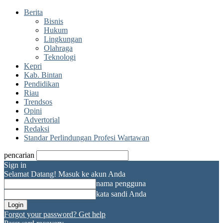
Berita
Bisnis
Hukum
Lingkungan
Olahraga
Teknologi
Kepri
Kab. Bintan
Pendidikan
Riau
Trendsos
Opini
Advertorial
Redaksi
Standar Perlindungan Profesi Wartawan
pencarian
Sign in
Selamat Datang! Masuk ke akun Anda
nama pengguna
kata sandi Anda
Forgot your password? Get help