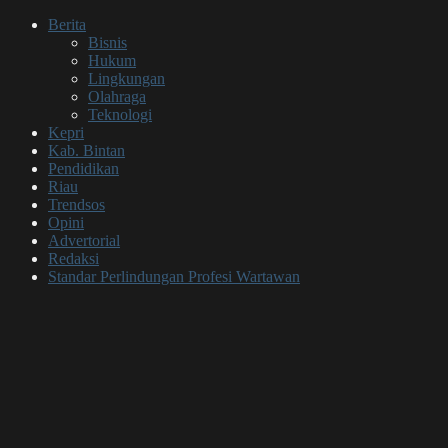
Berita
Bisnis
Hukum
Lingkungan
Olahraga
Teknologi
Kepri
Kab. Bintan
Pendidikan
Riau
Trendsos
Opini
Advertorial
Redaksi
Standar Perlindungan Profesi Wartawan