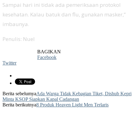
Sampai hari ini tidak ada pemeriksaan protokol
kesehatan. Kalau batuk dan flu, gunakan masker,”
imbaunya.
Penulis: Nuel
BAGIKAN
Facebook
Twitter
Berita sebelumya
Ada Warga Tidak Kebagian Tiket, Dishub Kepri
Minta KSOP Siapkan Kapal Cadangan
Berita berikutnya
8 Produk Heaven Light Men Terlaris