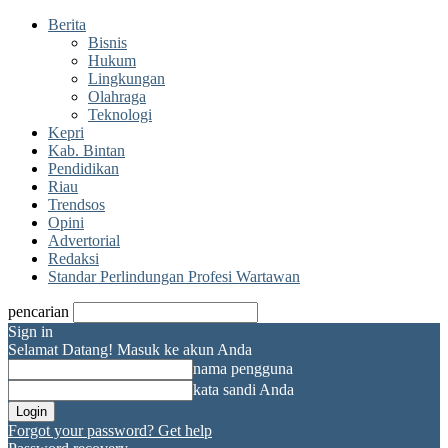
Berita
Bisnis
Hukum
Lingkungan
Olahraga
Teknologi
Kepri
Kab. Bintan
Pendidikan
Riau
Trendsos
Opini
Advertorial
Redaksi
Standar Perlindungan Profesi Wartawan
pencarian
Sign in
Selamat Datang! Masuk ke akun Anda
nama pengguna
kata sandi Anda
Forgot your password? Get help