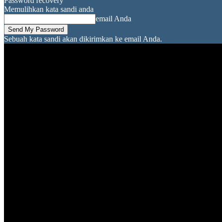
Password recovery
Memulihkan kata sandi anda
email Anda
Sebuah kata sandi akan dikirimkan ke email Anda.