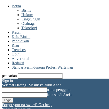
Berita
Bisnis
Hukum
Lingkungan
Olahraga
Teknologi
Kepri
Kab. Bintan
Pendidikan
Riau
Trendsos
Opini
Advertorial
Redaksi
Standar Perlindungan Profesi Wartawan
pencarian
Sign in
Selamat Datang! Masuk ke akun Anda
nama pengguna
kata sandi Anda
Forgot your password? Get help