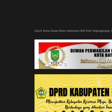
Dasril, Ketua Ikatan Motor Indonesia (IMI) Kota Tanjungpinang. 