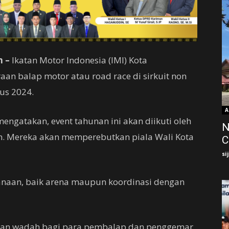
 –
Ikatan Motor Indonesia (IMI) Kota
an balap motor atau road race di sirkuit non
us 2024.
A
engatakan, event tahunan ini akan diikuti oleh
N
ah. Mereka akan memperebutkan piala Wali Kota
C
si
anaan, baik arena maupun koordinasi dengan
ikan wadah bagi para pembalap dan penggemar