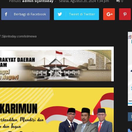
Penulis
admin sijoritoday
-
Selasa, Agustus 20, 2024 1:34 pm
0
Berbagi di Facebook
Tweet di Twitter
F:Sijoritoday.com/istimewa