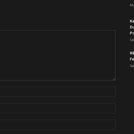
Mi
Ka
Du
Po
Sa
Ri
Fe
Sa