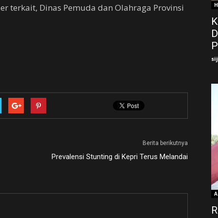
H
er terkait, Dinas Pemuda dan Olahraga Provinsi
K
D
P
si
Berita berikutnya
Prevalensi Stunting di Kepri Terus Melandai
A
R