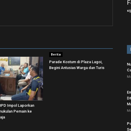
F
si
Berita
Parade Kostum di Plaza Lagoi,
Nu
Begini Antusias Warga dan Turis
Ca
Mi
Em
Di
Ma
BPD Impol Laporkan
Mi
ukulan Pemain ke
aja
Po
Se