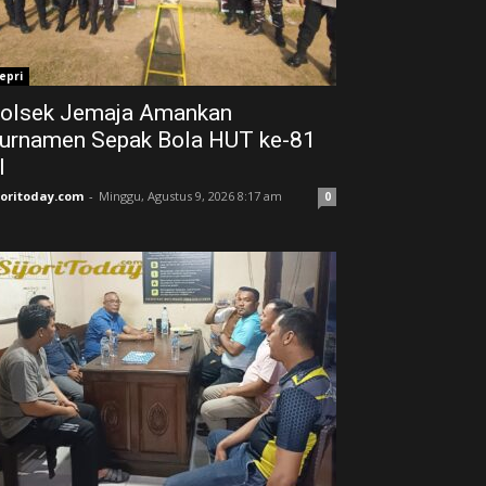
epri
olsek Jemaja Amankan
urnamen Sepak Bola HUT ke-81
 ‎
joritoday.com
-
Minggu, Agustus 9, 2026 8:17 am
0