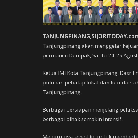
TANJUNGPINANG,SIJORITODAY.com
Tanjungpinang akan menggelar kejuara
permanen Dompak, Sabtu 24-25 Agust
Ketua IMI Kota Tanjungpinang, Dasril m
puluhan pebalap lokal dan luar daer
Tanjungpinang.
Berbagai persiapan menjelang pelaks
berbagai pihak semakin intensif.
Menurutnya, event ini untuk member