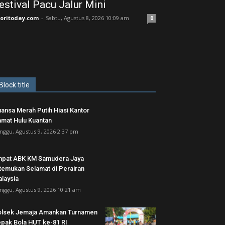
estival Pacu Jalur Mini
joritoday.com
-
Sabtu, Agustus 8, 2026 10:09 am
0
Block title
ansa Merah Putih Hiasi Kantor
mat Hulu Kuantan
nggu, Agustus 9, 2026 2:37 pm
pat ABK KM Samudera Jaya
temukan Selamat di Perairan
laysia
nggu, Agustus 9, 2026 10:21 am
lsek Jemaja Amankan Turnamen
pak Bola HUT ke-81 RI ‎