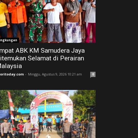
ingkungan
mpat ABK KM Samudera Jaya
itemukan Selamat di Perairan
alaysia
joritoday.com
-
Minggu, Agustus 9, 2026 10:21 am
0