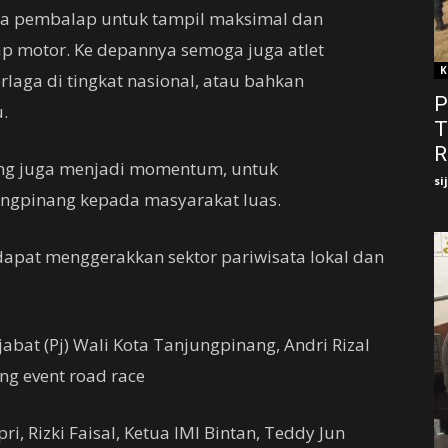
ara pembalap untuk tampil maksimal dan
p motor. Ke depannya semoga juga atlet
K
laga di tingkat nasional, atau bahkan
P
u.
T
RI
ang juga menjadi momentum, untuk
si
ngpinang kepada masyarakat luas.
dapat menggerakkan sektor pariwisata lokal dan
bat (Pj) Wali Kota Tanjungpinang, Andri Rizal
g event road race
ri, Rizki Faisal, Ketua IMI Bintan, Teddy Jun