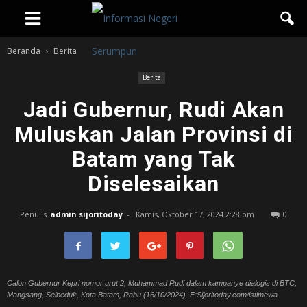
Beranda
Berita
Berita
Jadi Gubernur, Rudi Akan
Muluskan Jalan Provinsi di
Batam yang Tak
Diselesaikan
Penulis
admin sijoritoday
-
Kamis, Oktober 17, 2024 2:28 pm
0
Calon Gubernur Kepri nomor urut 2, Muhammad Rudi dalam kampanye dialogis di BTC,
Mangsang, Seibeduk, Kota Batam, Rabu (16/10/2024). F:Sijoritoday.com/istimewa