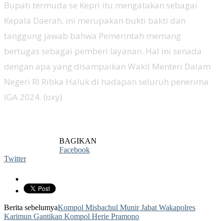
Bupati termuda se Kepri itu mengatakan sebagai
Kepala Daerah, ini merupakan bukti bakti dan
tanggung jawab bahwa Pemerintah memang
bertugas sebagai pemberi layanan. Hal ini senada
dengan apa yang disampaikan Wakil Menteri Dalam
Negeri RI Ribka Haluk di hadapan seluruh penerima
IGA 2024. (oxy)
BAGIKAN
Facebook
Twitter
Berita sebelumya
Kompol Misbachul Munir Jabat Wakapolres
Karimun Gantikan Kompol Herie Pramono