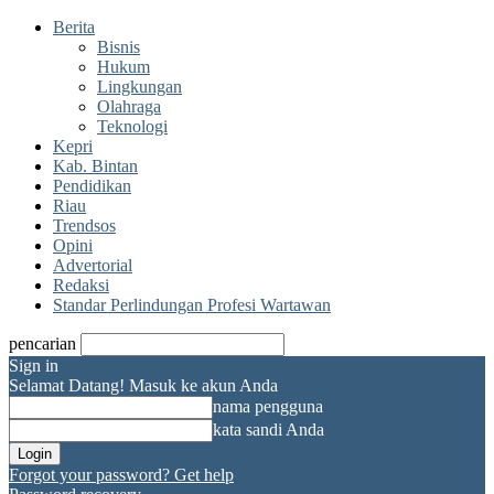
Berita
Bisnis
Hukum
Lingkungan
Olahraga
Teknologi
Kepri
Kab. Bintan
Pendidikan
Riau
Trendsos
Opini
Advertorial
Redaksi
Standar Perlindungan Profesi Wartawan
pencarian
Sign in
Selamat Datang! Masuk ke akun Anda
nama pengguna
kata sandi Anda
Forgot your password? Get help