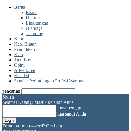
Berita
Bisnis
Hukum
Lingkungan
Olahraga
Teknologi
Kepri
Kab. Bintan
Pendidikan
Riau
Trendsos
Opini
Advertorial
Redaksi
Standar Perlindungan Profesi Wartawan
pencarian
Sign in
Selamat Datang! Masuk ke akun Anda
nama pengguna
kata sandi Anda
Forgot your password? Get help