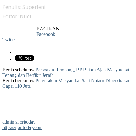
Penulis: Superleni
Editor: Nuel
BAGIKAN
Facebook
Twitter
Berita sebelumya
Persoalan Rempang, BP Batam Ajak Masyarakat
Tenang dan Berfikir Jernih
Berita berikutnya
Pergerakan Masyarakat Saat Nataru Diperkirakan
Capai 110 Juta
admin sijoritoday
http://sijoritoday.com