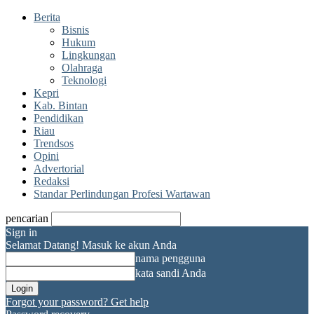
Berita
Bisnis
Hukum
Lingkungan
Olahraga
Teknologi
Kepri
Kab. Bintan
Pendidikan
Riau
Trendsos
Opini
Advertorial
Redaksi
Standar Perlindungan Profesi Wartawan
pencarian
Sign in
Selamat Datang! Masuk ke akun Anda
nama pengguna
kata sandi Anda
Forgot your password? Get help