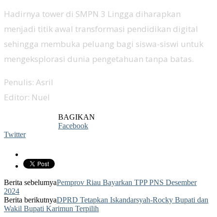
Hadirnya tower di SMPN 3 Lingga diharapkan
menjadi titik awal transformasi pendidikan digital
sehingga membuka peluang bagi siswa-siswi untuk
mengeksplorasi dunia pengetahuan tanpa batas.
Penulis: Asril
Editor: Nuel
BAGIKAN
Facebook
Twitter
Berita sebelumya
Pemprov Riau Bayarkan TPP PNS Desember
2024
Berita berikutnya
DPRD Tetapkan Iskandarsyah-Rocky Bupati dan
Wakil Bupati Karimun Terpilih