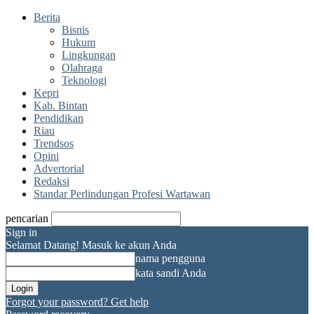
Berita
Bisnis
Hukum
Lingkungan
Olahraga
Teknologi
Kepri
Kab. Bintan
Pendidikan
Riau
Trendsos
Opini
Advertorial
Redaksi
Standar Perlindungan Profesi Wartawan
pencarian
Sign in
Selamat Datang! Masuk ke akun Anda
nama pengguna
kata sandi Anda
Forgot your password? Get help