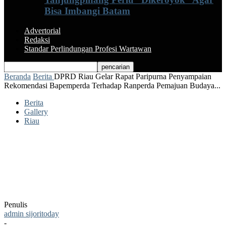
Bisa Imbangi Batam
Advertorial
Redaksi
Standar Perlindungan Profesi Wartawan
Beranda
Berita
DPRD Riau Gelar Rapat Paripurna Penyampaian
Rekomendasi Bapemperda Terhadap Ranperda Pemajuan Budaya...
Berita
Gallery
Riau
DPRD Riau Gelar Rapat Paripurna
Penyampaian Rekomendasi Bapemperda
Terhadap Ranperda Pemajuan Budaya
Melayu Riau
Penulis
admin sijoritoday
-