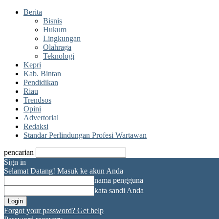
Berita
Bisnis
Hukum
Lingkungan
Olahraga
Teknologi
Kepri
Kab. Bintan
Pendidikan
Riau
Trendsos
Opini
Advertorial
Redaksi
Standar Perlindungan Profesi Wartawan
pencarian
Sign in
Selamat Datang! Masuk ke akun Anda
nama pengguna
kata sandi Anda
Forgot your password? Get help