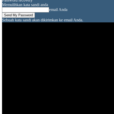
Password recovery
Memulihkan kata sandi anda
email Anda
Sebuah kata sandi akan dikirimkan ke email Anda.