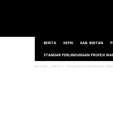
Sijori
Today
BERITA
KEPRI
KAB. BINTAN
P
STANDAR PERLINDUNGAN PROFESI W
Beranda
Berita
Harus Bebas dari Reklame, Wako 
Harus Beb
Tegaskan 