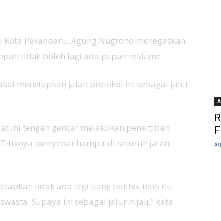
i Kota Pekanbaru, Agung Nugroho menegaskan,
epan tidak boleh lagi ada papan reklame.
al menetapkan jalan protokol ini sebagai jalur
A
R
t ini tengah gencar melakukan penertiban
F
l. Titiknya menyebar hampir di seluruh jalan
si
tetapkan tidak ada lagi tiang baliho. Baik itu
asta. Supaya ini sebagai jalur hijau,” kata