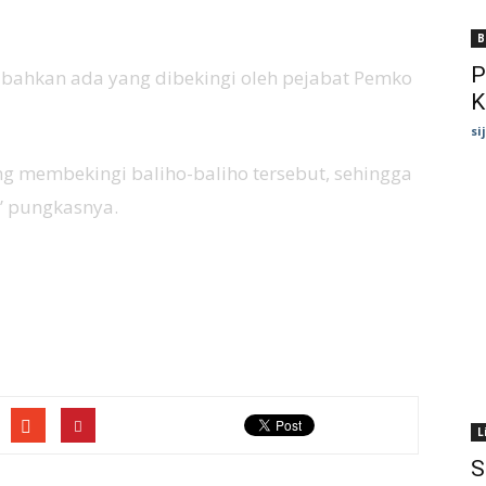
B
P
 bahkan ada yang dibekingi oleh pejabat Pemko
K
si
 membekingi baliho-baliho tersebut, sehingga
 pungkasnya.
L
S