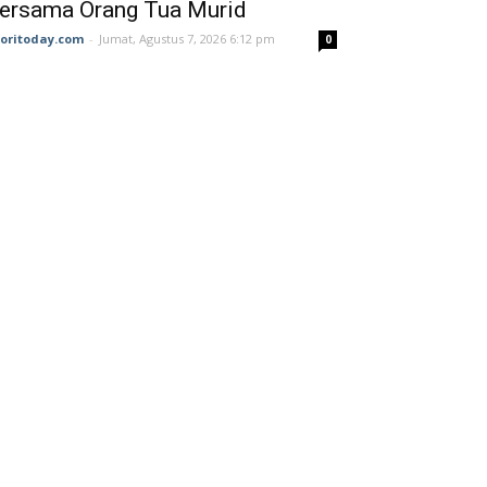
ersama Orang Tua Murid ‎
joritoday.com
-
Jumat, Agustus 7, 2026 6:12 pm
0