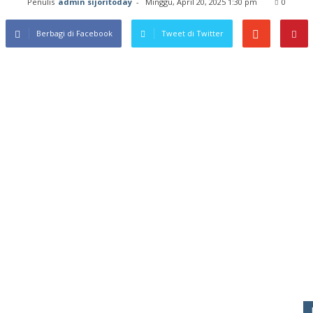
Penulis
admin sijoritoday
-
Minggu, April 20, 2025 1:30 pm
0
Berbagi di Facebook
Tweet di Twitter