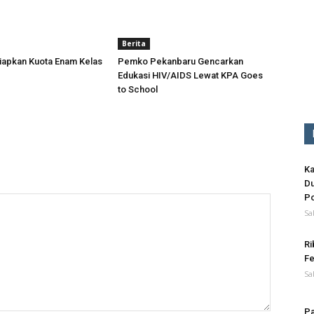
Berita
iapkan Kuota Enam Kelas
Pemko Pekanbaru Gencarkan
Edukasi HIV/AIDS Lewat KPA Goes
to School
Ka
Du
Po
Sa
Ri
Fe
Sa
Pa