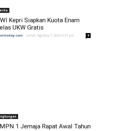
erita
WI Kepri Siapkan Kuota Enam
elas UKW Gratis
joritoday.com
-
Jumat, Agustus 7, 2026 6:31 pm
0
ingkungan
MPN 1 Jemaja Rapat Awal Tahun