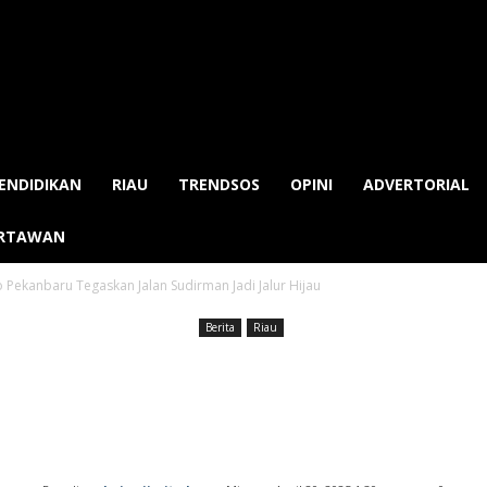
ENDIDIKAN
RIAU
TRENDSOS
OPINI
ADVERTORIAL
ARTAWAN
Pekanbaru Tegaskan Jalan Sudirman Jadi Jalur Hijau
Berita
Riau
as dari Reklame, Wako
Jalan Sudirman Jadi J