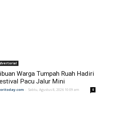
dvertorial
ibuan Warga Tumpah Ruah Hadiri
estival Pacu Jalur Mini
joritoday.com
-
Sabtu, Agustus 8, 2026 10:09 am
0