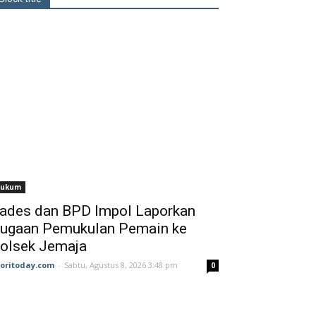
ukum
ades dan BPD Impol Laporkan
ugaan Pemukulan Pemain ke
olsek Jemaja
joritoday.com
-
Sabtu, Agustus 8, 2026 3:48 pm
0