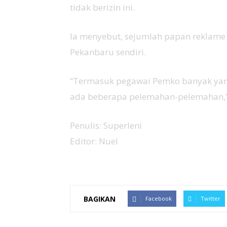
tidak berizin ini.
Ia menyebut, sejumlah papan reklame
Pekanbaru sendiri.
“Termasuk pegawai Pemko banyak yang
ada beberapa pelemahan-pelemahan,”
Penulis: Superleni
Editor: Nuel
BAGIKAN
Facebook
Twitter