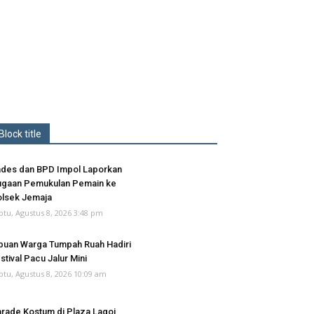
Block title
des dan BPD Impol Laporkan
gaan Pemukulan Pemain ke
lsek Jemaja
btu, Agustus 8, 2026 3:48 pm
buan Warga Tumpah Ruah Hadiri
stival Pacu Jalur Mini
btu, Agustus 8, 2026 10:09 am
rade Kostum di Plaza Lagoi,