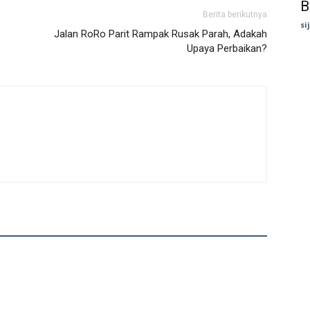
B
Berita berikutnya
si
Jalan RoRo Parit Rampak Rusak Parah, Adakah
Upaya Perbaikan?