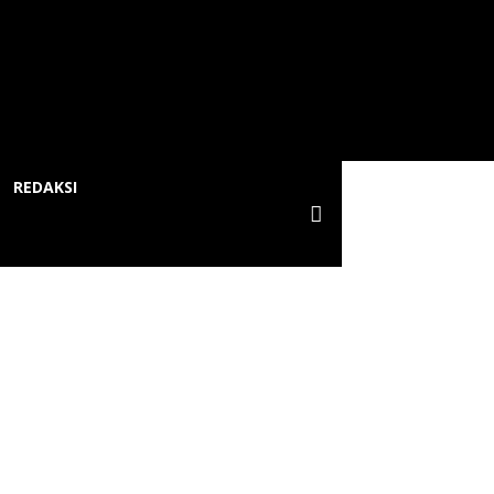
REDAKSI
 Pekanbaru
alur Hijau