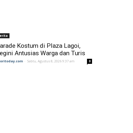
erita
arade Kostum di Plaza Lagoi,
egini Antusias Warga dan Turis
joritoday.com
-
Sabtu, Agustus 8, 2026 9:37 am
0