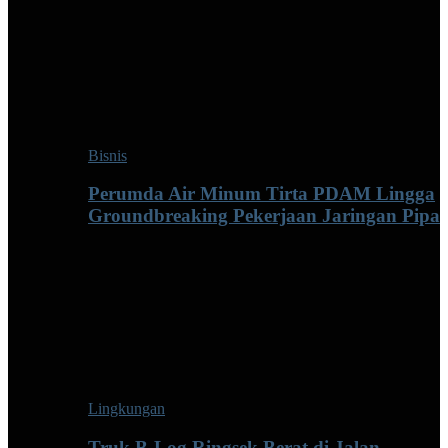
Bisnis
Perumda Air Minum Tirta PDAM Lingga
Groundbreaking Pekerjaan Jaringan Pipa
Lingkungan
Truk B-Log Ringsek Berat di Jalan