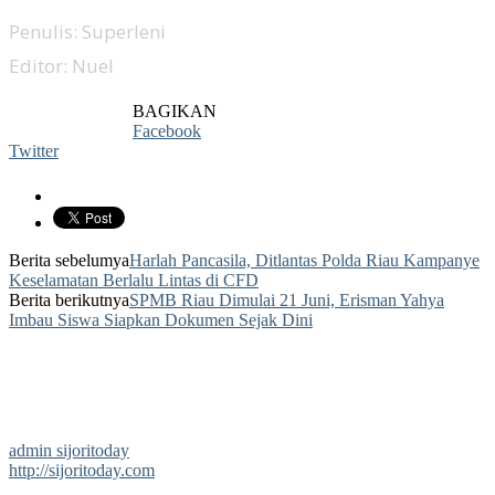
Penulis: Superleni
Editor: Nuel
BAGIKAN
Facebook
Twitter
Berita sebelumya
Harlah Pancasila, Ditlantas Polda Riau Kampanye
Keselamatan Berlalu Lintas di CFD
Berita berikutnya
SPMB Riau Dimulai 21 Juni, Erisman Yahya
Imbau Siswa Siapkan Dokumen Sejak Dini
admin sijoritoday
http://sijoritoday.com