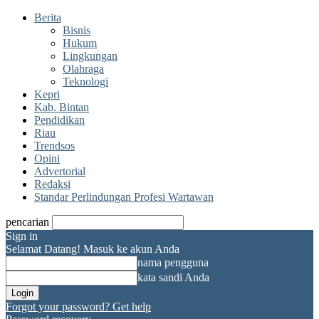
Berita
Bisnis
Hukum
Lingkungan
Olahraga
Teknologi
Kepri
Kab. Bintan
Pendidikan
Riau
Trendsos
Opini
Advertorial
Redaksi
Standar Perlindungan Profesi Wartawan
pencarian
Sign in
Selamat Datang! Masuk ke akun Anda
nama pengguna
kata sandi Anda
Forgot your password? Get help