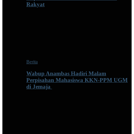
Rakyat
Berita
Wabup Anambas Hadiri Malam
Perpisahan Mahasiswa KKN-PPM UGM
di Jemaja ‎