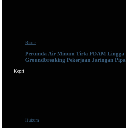
Bisnis
Perumda Air Minum Tirta PDAM Lingga
Groundbreaking Pekerjaan Jaringan Pipa
Kepri
Hukum