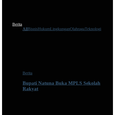
Berita
All
Bisnis
Hukum
Lingkungan
Olahraga
Teknologi
Berita
Bupati Natuna Buka MPLS Sekolah
Rakyat