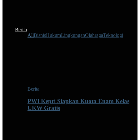
Berita
All
Bisnis
Hukum
Lingkungan
Olahraga
Teknologi
Berita
PWI Kepri Siapkan Kuota Enam Kelas
UKW Gratis