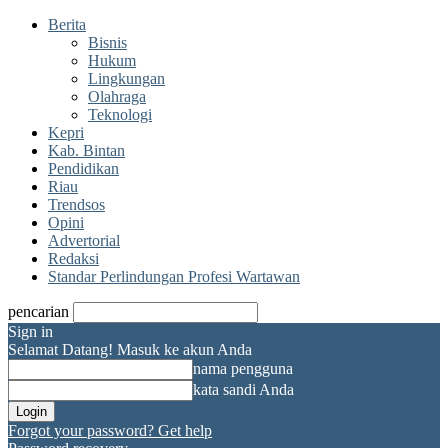
Berita
Bisnis
Hukum
Lingkungan
Olahraga
Teknologi
Kepri
Kab. Bintan
Pendidikan
Riau
Trendsos
Opini
Advertorial
Redaksi
Standar Perlindungan Profesi Wartawan
pencarian
Sign in
Selamat Datang! Masuk ke akun Anda
nama pengguna
kata sandi Anda
Forgot your password? Get help