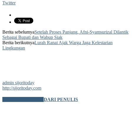
Twitter
Berita sebelumya
Setelah Proses Panjang, Afni-Syamsurizal Dilantik
Sebagai Bupati dan Wabup Siak
Berita berikutnya
Lurah Ranai Ajak Warga Jaga Kelestarian
Lingkungan
admin sijoritoday
http://sijoritoday.com
BERITA TERKAIT
DARI PENULIS