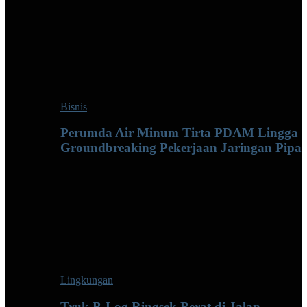
Bisnis
Perumda Air Minum Tirta PDAM Lingga
Groundbreaking Pekerjaan Jaringan Pipa
Lingkungan
Truk B-Log Ringsek Berat di Jalan