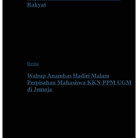
Rakyat
Berita
Wabup Anambas Hadiri Malam
Perpisahan Mahasiswa KKN-PPM UGM
di Jemaja ‎