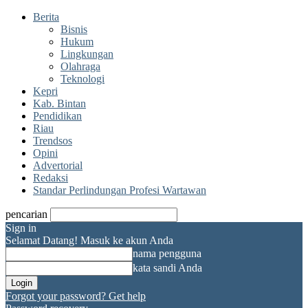
Berita
Bisnis
Hukum
Lingkungan
Olahraga
Teknologi
Kepri
Kab. Bintan
Pendidikan
Riau
Trendsos
Opini
Advertorial
Redaksi
Standar Perlindungan Profesi Wartawan
pencarian
Sign in
Selamat Datang! Masuk ke akun Anda
nama pengguna
kata sandi Anda
Forgot your password? Get help