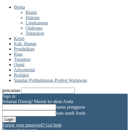
Berita
Bisnis
Hukum
Lingkungan
Olahraga
Teknologi
Kepri
Kab. Bintan
Pendidikan
Riau
Trendsos
Opini
Advertorial
Redaksi
Standar Perlindungan Profesi Wartawan
pencarian
Sign in
Selamat Datang! Masuk ke akun Anda
nama pengguna
kata sandi Anda
Forgot your password? Get help