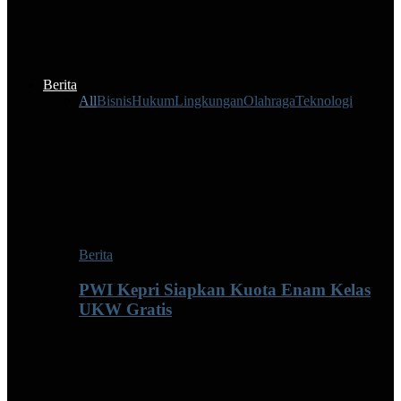
Berita
All
Bisnis
Hukum
Lingkungan
Olahraga
Teknologi
Berita
PWI Kepri Siapkan Kuota Enam Kelas
UKW Gratis