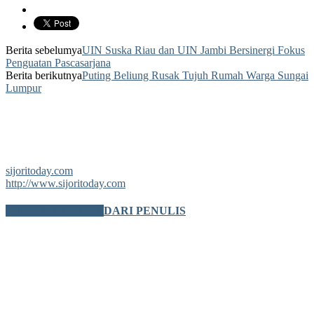
Berita sebelumya
UIN Suska Riau dan UIN Jambi Bersinergi Fokus
Penguatan Pascasarjana
Berita berikutnya
Puting Beliung Rusak Tujuh Rumah Warga Sungai
Lumpur
sijoritoday.com
http://www.sijoritoday.com
BERITA TERKAIT
DARI PENULIS