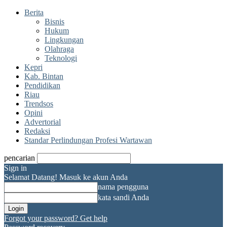
Berita
Bisnis
Hukum
Lingkungan
Olahraga
Teknologi
Kepri
Kab. Bintan
Pendidikan
Riau
Trendsos
Opini
Advertorial
Redaksi
Standar Perlindungan Profesi Wartawan
pencarian
Sign in
Selamat Datang! Masuk ke akun Anda
nama pengguna
kata sandi Anda
Forgot your password? Get help