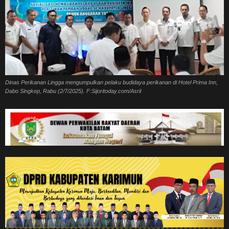
Dinas Perikanan Lingga mengumpulkan pelaku budidaya perikanan di Hotel Prima Inn,
Dabo Singkep, Rabu (2/7/2025). F:Sijoritoday.com/Asril