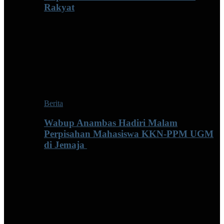
Rakyat
Berita
Wabup Anambas Hadiri Malam
Perpisahan Mahasiswa KKN-PPM UGM
di Jemaja ‎