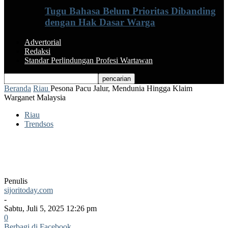
Tugu Bahasa Belum Prioritas Dibanding
dengan Hak Dasar Warga
Advertorial
Redaksi
Standar Perlindungan Profesi Wartawan
Beranda
Riau
Pesona Pacu Jalur, Mendunia Hingga Klaim
Warganet Malaysia
Riau
Trendsos
Pesona Pacu Jalur, Mendunia Hingga
Klaim Warganet Malaysia
Penulis
sijoritoday.com
-
Sabtu, Juli 5, 2025 12:26 pm
0
Berbagi di Facebook