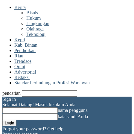
Berita
Bisnis
Hukum
Lingkungan
Olahraga
Teknologi
Kepri
Kab. Bintan
Pendidikan
Riau
Trendsos
Opini
Advertorial
Redaksi
Standar Perlindungan Profesi Wartawan
pencarian
Sign in
Selamat Datang! Masuk ke akun Anda
nama pengguna
kata sandi Anda
Forgot your password? Get help