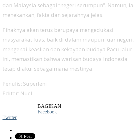
dan Malaysia sebagai “negeri serumpun”. Namun, ia
menekankan, fakta dan sejarahnya jelas.
Pihaknya akan terus berupaya mengedukasi
masyarakat luas, baik di dalam maupun luar negeri,
mengenai keaslian dan kekayaan budaya Pacu Jalur
ini, memastikan bahwa warisan budaya Indonesia
tetap diakui sebagaimana mestinya.
Penulis: Superleni
Editor: Nuel
BAGIKAN
Facebook
Twitter