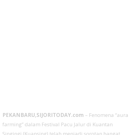
PEKANBARU,SIJORITODAY.com
– Fenomena “aura
farming” dalam Festival Pacu Jalur di Kuantan
Singingi (Kuansing) telah menjadi sorotan hangat,