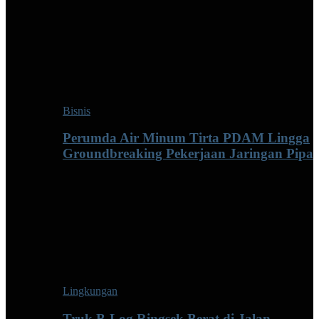
Bisnis
Perumda Air Minum Tirta PDAM Lingga
Groundbreaking Pekerjaan Jaringan Pipa
Lingkungan
Truk B-Log Ringsek Berat di Jalan