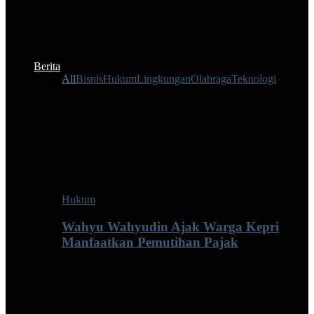
Berita
All
Bisnis
Hukum
Lingkungan
Olahraga
Teknologi
Hukum
Wahyu Wahyudin Ajak Warga Kepri
Manfaatkan Pemutihan Pajak