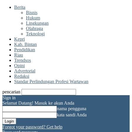
Berita
Bisnis
Hukum
Lingkungan
Olahraga
Teknologi
Kepri
Kab. Bintan
Pendidikan
Riau
Trendsos
Opini
Advertorial
Redaksi
Standar Perlindungan Profesi Wartawan
pencarian
Sign in
Selamat Datang! Masuk ke akun Anda
nama pengguna
kata sandi Anda
Forgot your password? Get help