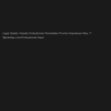
Lagat Siadari, Kepala Ombudsman Perwakilan Provinsi Kepulauan Riau. F:
Sijoritoday.com/Ombudsman Kepri