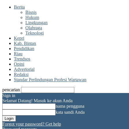
Berita
Bisnis
Hukum
Lingkungan
Olahraga
Teknologi
Kepri
Kab. Bintan
Pendidikan
Riau
Trendsos
Opini
Advertorial
Redaksi
Standar Perlindungan Profesi Wartawan
pencarian
Sign in
Selamat Datang! Masuk ke akun Anda
nama pengguna
kata sandi Anda
Forgot your password? Get help