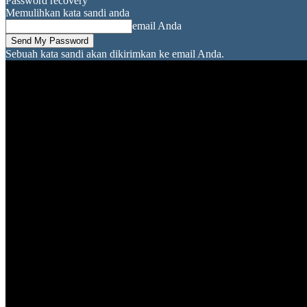
Password recovery
Memulihkan kata sandi anda
email Anda
Sebuah kata sandi akan dikirimkan ke email Anda.