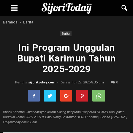
Beranda
Berita
Berita
Ini Program Unggulan
Bupati Karimun Tahun
2025-2029
Penulis
sijoritoday.com
-
Selasa, Juli 22, 2025 8:35 pm
0
Bupati Karimun, Iskandarsyah dalam sidang paripurna Ranperda RPJMD Kabupaten
Karimun Tahun 2025-2029 di Balai Rong Sri Kantor DPRD Karimun, Selasa (22/7/2025).
F:Sijoritoday.com/Sunar