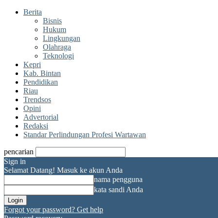
Berita
Bisnis
Hukum
Lingkungan
Olahraga
Teknologi
Kepri
Kab. Bintan
Pendidikan
Riau
Trendsos
Opini
Advertorial
Redaksi
Standar Perlindungan Profesi Wartawan
pencarian
Sign in
Selamat Datang! Masuk ke akun Anda
nama pengguna
kata sandi Anda
Forgot your password? Get help