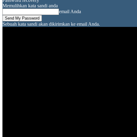
Password recovery
Memulihkan kata sandi anda
email Anda
Sebuah kata sandi akan dikirimkan ke email Anda.