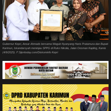
Gubernur Kepri, Ansar Ahmads bersama Wagub Nyanyang Haris Pratamura dan Bupati
Karimun, Iskandarsyah meninjau SPPG di Ruko Nikolia, Jalan Oesman Kapling, Kamis
(4/9/2025). F:Sijoritoday.com/Diskominfo Kepri