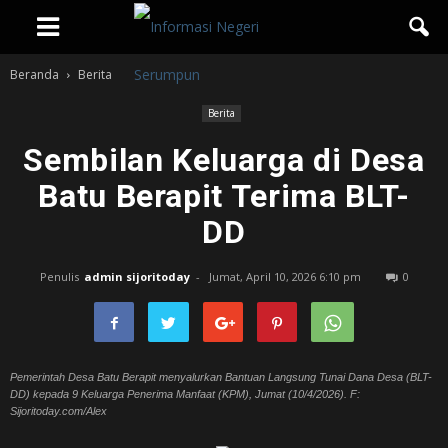
Beranda
Berita
Berita
Sembilan Keluarga di Desa
Batu Berapit Terima BLT-
DD
Penulis
admin sijoritoday
-
Jumat, April 10, 2026 6:10 pm
0
Pemerintah Desa Batu Berapit menyalurkan Bantuan Langsung Tunai Dana Desa (BLT-
DD) kepada 9 Keluarga Penerima Manfaat (KPM), Jumat (10/4/2026). F:
Sijoritoday.com/Alex