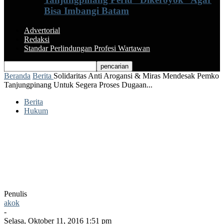
Bisa Imbangi Batam
Advertorial
Redaksi
Standar Perlindungan Profesi Wartawan
Beranda
Berita
Solidaritas Anti Arogansi & Miras Mendesak Pemko
Tanjungpinang Untuk Segera Proses Dugaan...
Berita
Hukum
Solidaritas Anti Arogansi & Miras
Mendesak Pemko Tanjungpinang Untuk
Segera Proses Dugaan Pelanggaran
Basecamp Cafe & Bar
Penulis
akok
-
Selasa, Oktober 11, 2016 1:51 pm