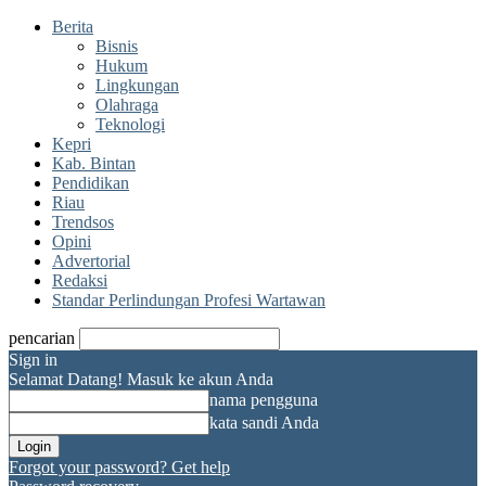
Berita
Bisnis
Hukum
Lingkungan
Olahraga
Teknologi
Kepri
Kab. Bintan
Pendidikan
Riau
Trendsos
Opini
Advertorial
Redaksi
Standar Perlindungan Profesi Wartawan
pencarian
Sign in
Selamat Datang! Masuk ke akun Anda
nama pengguna
kata sandi Anda
Forgot your password? Get help