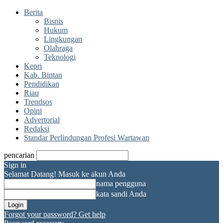
Berita
Bisnis
Hukum
Lingkungan
Olahraga
Teknologi
Kepri
Kab. Bintan
Pendidikan
Riau
Trendsos
Opini
Advertorial
Redaksi
Standar Perlindungan Profesi Wartawan
pencarian
Sign in
Selamat Datang! Masuk ke akun Anda
nama pengguna
kata sandi Anda
Forgot your password? Get help