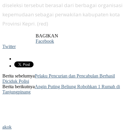
diseleksi tersebut berasal dari berbagai organisasi
kepemudaan sebagai perwakilan kabupaten kota
Provinsi Kepri. (red)
BAGIKAN
Facebook
Twitter
Berita sebelumya
Pelaku Pencurian dan Pencabulan Berhasil
Diciduk Polisi
Berita berikutnya
Angin Puting Beliung Robohkan 1 Rumah di
Tanjungpinang
akok