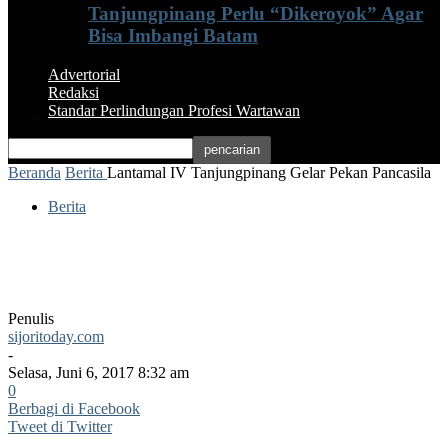
Tanjungpinang Perlu “Dikeroyok” Agar
Bisa Imbangi Batam
Advertorial
Redaksi
Standar Perlindungan Profesi Wartawan
Beranda
Berita
Lantamal IV Tanjungpinang Gelar Pekan Pancasila
Berita
Lantamal IV Tanjungpinang Gelar Pekan
Pancasila
Penulis
sijoritoday.com
-
Selasa, Juni 6, 2017 8:32 am
0
Berbagi di Facebook
Tweet di Twitter