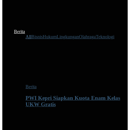
Berita
All
Bisnis
Hukum
Lingkungan
Olahraga
Teknologi
Berita
PWI Kepri Siapkan Kuota Enam Kelas
UKW Gratis