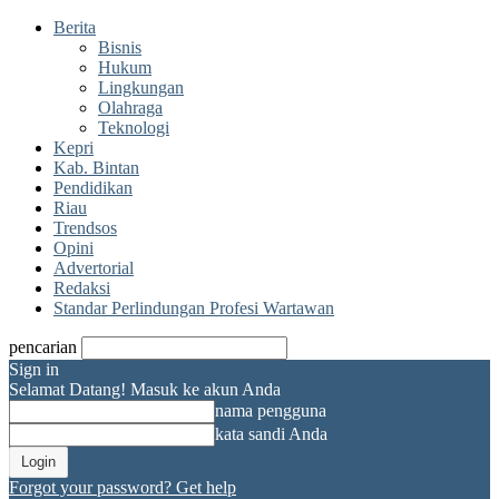
Berita
Bisnis
Hukum
Lingkungan
Olahraga
Teknologi
Kepri
Kab. Bintan
Pendidikan
Riau
Trendsos
Opini
Advertorial
Redaksi
Standar Perlindungan Profesi Wartawan
pencarian
Sign in
Selamat Datang! Masuk ke akun Anda
nama pengguna
kata sandi Anda
Forgot your password? Get help