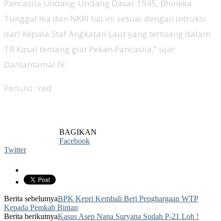
Pancasila Undang-Undang Dasar 1945, Bhineka
Tunggal Ika dan NKRI hal ini sesuai dengan intruksi
dari Kepala Staf Angkatan Laut yang tertuang dalam
TR Kasal tentang giat Pekan Pancasila,” ujar
Danlantamal IV.
Penulis : red
BAGIKAN
Facebook
Twitter
Berita sebelumya
BPK Kepri Kembali Beri Penghargaan WTP
Kepada Pemkab Bintan
Berita berikutnya
Kasus Asep Nana Suryana Sudah P-21 Loh !