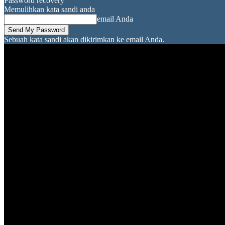
Password recovery
Memulihkan kata sandi anda
email Anda
Sebuah kata sandi akan dikirimkan ke email Anda.