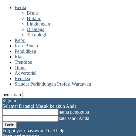
Berita
Bisnis
Hukum
Lingkungan
Olahraga
Teknologi
Kepri
Kab. Bintan
Pendidikan
Riau
Trendsos
Opini
Advertorial
Redaksi
Standar Perlindungan Profesi Wartawan
pencarian
Sign in
Selamat Datang! Masuk ke akun Anda
nama pengguna
kata sandi Anda
Forgot your password? Get help