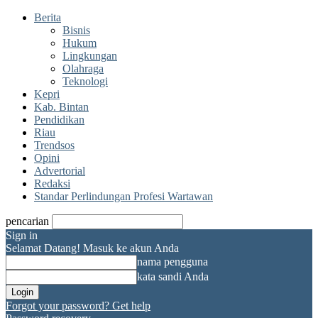
Berita
Bisnis
Hukum
Lingkungan
Olahraga
Teknologi
Kepri
Kab. Bintan
Pendidikan
Riau
Trendsos
Opini
Advertorial
Redaksi
Standar Perlindungan Profesi Wartawan
pencarian
Sign in
Selamat Datang! Masuk ke akun Anda
nama pengguna
kata sandi Anda
Forgot your password? Get help