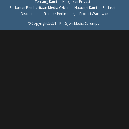
Tentang Kami
Kebijakan Privasi
Pedoman Pemberitaan Media Cyber
Hubungi Kami
Redaksi
Disclaimer
Standar Perlindungan Profesi Wartawan
© Copyright 2021 - PT. Sijori Media Serumpun