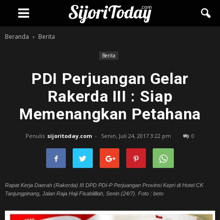
Beranda
Berita
Berita
PDI Perjuangan Gelar
Rakerda III : Siap
Memenangkan Petahana
Penulis
sijoritoday.com
-
Senin, Juli 24, 2017 3:22 pm
0
Rapat Kerja Daerah (Rakerda) III DPD PDI-P Perjuangan Provinsi Kepri di Hotel CK
Tanjungpinang, Jalan Raja Haji Fisabilillah, Senin (24/7). Foto : beto