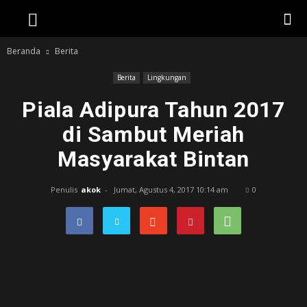
Beranda
Berita
Berita
Lingkungan
Piala Adipura Tahun 2017
di Sambut Meriah
Masyarakat Bintan
Penulis
akok
-
Jumat, Agustus 4, 2017 10:14 am
0