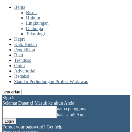
Berita
Bisnis
Hukum
Lingkungan
Olahraga
Teknologi
Kepri
Kab. Bintan
Pendidikan
Riau
Trendsos
Opini
Advertorial
Redaksi
Standar Perlindungan Profesi Wartawan
pencarian
Sign in
Selamat Datang! Masuk ke akun Anda
nama pengguna
kata sandi Anda
Forgot your password? Get help