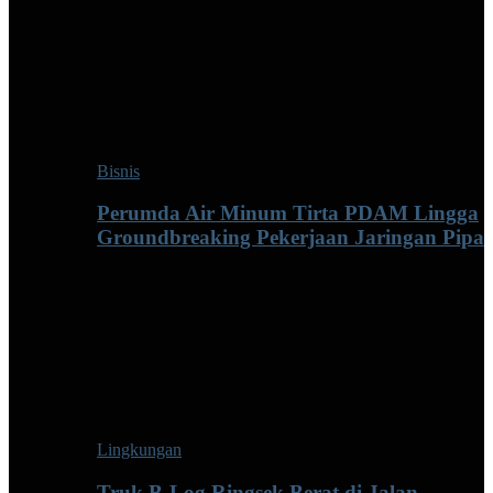
Bisnis
Perumda Air Minum Tirta PDAM Lingga
Groundbreaking Pekerjaan Jaringan Pipa
Lingkungan
Truk B-Log Ringsek Berat di Jalan