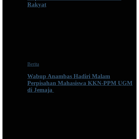
Rakyat
Berita
Wabup Anambas Hadiri Malam
Perpisahan Mahasiswa KKN-PPM UGM
di Jemaja ‎