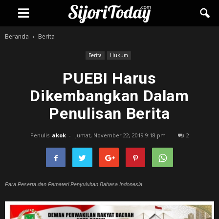
Beranda
Berita
Berita
Hukum
PUEBI Harus
Dikembangkan Dalam
Penulisan Berita
Penulis
akok
-
Jumat, November 22, 2019 9:18 pm
2
Para Peserta dan Pemateri Penyuluhan Bahasa Indonesia