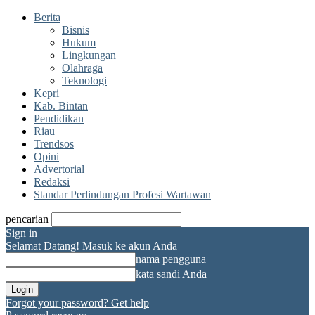
Berita
Bisnis
Hukum
Lingkungan
Olahraga
Teknologi
Kepri
Kab. Bintan
Pendidikan
Riau
Trendsos
Opini
Advertorial
Redaksi
Standar Perlindungan Profesi Wartawan
pencarian
Sign in
Selamat Datang! Masuk ke akun Anda
nama pengguna
kata sandi Anda
Forgot your password? Get help