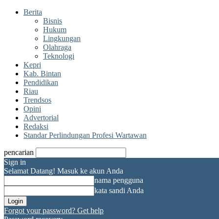
Berita
Bisnis
Hukum
Lingkungan
Olahraga
Teknologi
Kepri
Kab. Bintan
Pendidikan
Riau
Trendsos
Opini
Advertorial
Redaksi
Standar Perlindungan Profesi Wartawan
pencarian
Sign in
Selamat Datang! Masuk ke akun Anda
nama pengguna
kata sandi Anda
Forgot your password? Get help