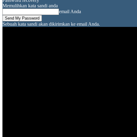
Password recovery
Memulihkan kata sandi anda
email Anda
Sebuah kata sandi akan dikirimkan ke email Anda.