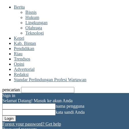
Berita
Bisnis
Hukum
Lingkungan
Olahraga
Teknologi
Kepri
Kab. Bintan
Pendidikan
Riau
Trendsos
Opini
Advertorial
Redaksi
Standar Perlindungan Profesi Wartawan
pencarian
Sign in
Selamat Datang! Masuk ke akun Anda
nama pengguna
kata sandi Anda
Forgot your password? Get help