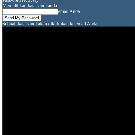
Password recovery
Memulihkan kata sandi anda
email Anda
Sebuah kata sandi akan dikirimkan ke email Anda.