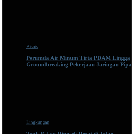
Bisnis
Perumda Air Minum Tirta PDAM Lingga
Groundbreaking Pekerjaan Jaringan Pipa
Lingkungan
Truk B-Log Ringsek Berat di Jalan