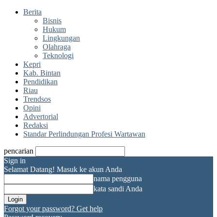
Berita
Bisnis
Hukum
Lingkungan
Olahraga
Teknologi
Kepri
Kab. Bintan
Pendidikan
Riau
Trendsos
Opini
Advertorial
Redaksi
Standar Perlindungan Profesi Wartawan
pencarian
Sign in
Selamat Datang! Masuk ke akun Anda
nama pengguna
kata sandi Anda
Forgot your password? Get help