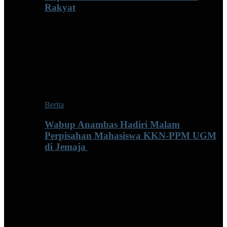
Rakyat
Berita
Wabup Anambas Hadiri Malam
Perpisahan Mahasiswa KKN-PPM UGM
di Jemaja ‎